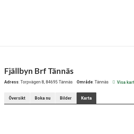
Fjällbyn Brf Tännäs
Adress
: Torpvägen 8, 84695 Tännäs
Område
: Tännäs
Visa kar
Översikt
Boka nu
Bilder
Karta