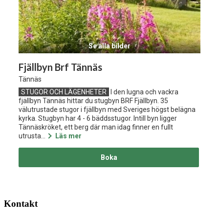
Se alla bilder
Fjällbyn Brf Tännäs
Tännäs
STUGOR OCH LÄGENHETER
I den lugna och vackra
fjällbyn Tännäs hittar du stugbyn BRF Fjällbyn. 35
välutrustade stugor i fjällbyn med Sveriges högst belägna
kyrka. Stugbyn har 4 - 6 bäddsstugor. Intill byn ligger
Tännäskröket, ett berg där man idag finner en fullt
utrusta...
Läs mer
Boka
Kontakt